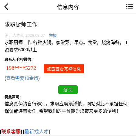
信息内容
求职厨师工作
芷江人才网 2026.08.07
举报
求职厨师工作 各种火锅。家常菜。早点。食堂。烧烤海鲜，工
资要求6000以上
联系人手机/微信：
198****5272
点击查看完整信息
(
查看需要10金币
)
特此声明：
信息真伪请自行辨别，求职应聘须谨慎，网站对此不承担任何
保证或连带责任! 希望我们的平台能为您带来更多的便利！
[
联系客服
]
[
最新找人才
]